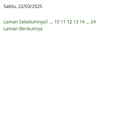
Sabtu, 22/03/2025
Laman Sebelumnya
1
…
10
11
12
13
14
…
24
Laman Berikutnya