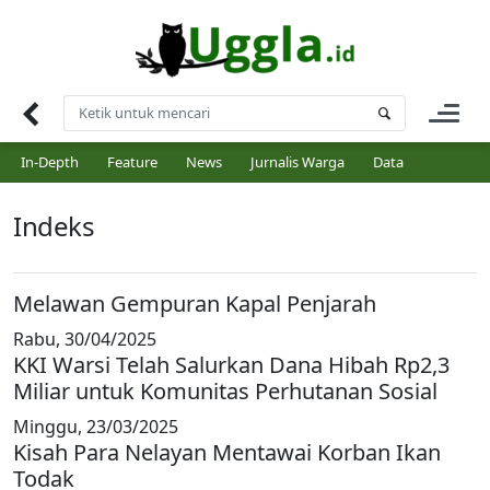
Skip
to
content
In-Depth
Feature
News
Jurnalis Warga
Data
Indeks
Melawan Gempuran Kapal Penjarah
Rabu, 30/04/2025
KKI Warsi Telah Salurkan Dana Hibah Rp2,3
Miliar untuk Komunitas Perhutanan Sosial
Minggu, 23/03/2025
Kisah Para Nelayan Mentawai Korban Ikan
Todak