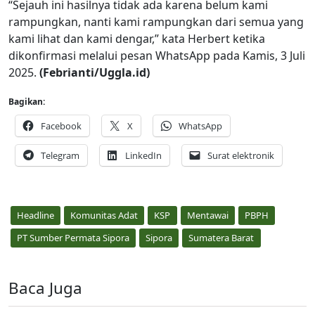
“Sejauh ini hasilnya tidak ada karena belum kami
rampungkan, nanti kami rampungkan dari semua yang
kami lihat dan kami dengar,” kata Herbert ketika
dikonfirmasi melalui pesan WhatsApp pada Kamis, 3 Juli
2025.
(Febrianti/Uggla.id)
Bagikan:
Facebook
X
WhatsApp
Telegram
LinkedIn
Surat elektronik
Headline
Komunitas Adat
KSP
Mentawai
PBPH
PT Sumber Permata Sipora
Sipora
Sumatera Barat
Baca Juga