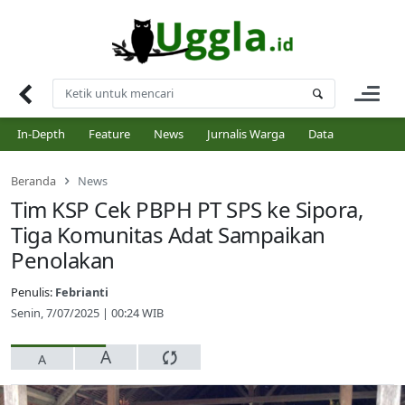
Skip
to
content
In-Depth
Feature
News
Jurnalis Warga
Data
Beranda
News
Tim KSP Cek PBPH PT SPS ke Sipora,
Tiga Komunitas Adat Sampaikan
Penolakan
Penulis:
Febrianti
Senin, 7/07/2025 | 00:24 WIB
A
A