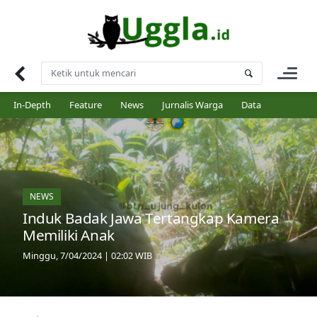
Skip
to
content
In-Depth
Feature
News
Jurnalis Warga
Data
NEWS
Induk Badak Jawa Tertangkap Kamera
Memiliki Anak
Minggu, 7/04/2024 | 02:02 WIB