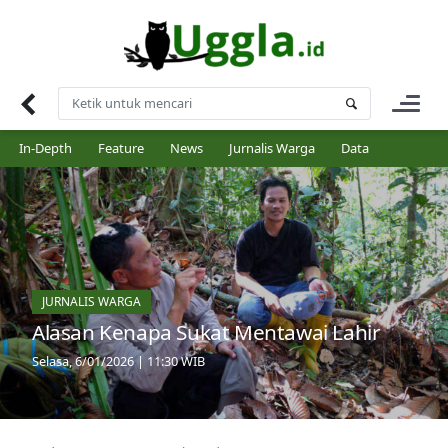
Skip
to
content
In-Depth
Feature
News
Jurnalis Warga
Data
JURNALIS WARGA
Alasan Kenapa Sukat Mentawai Lahir
Selasa, 6/01/2026 | 11:30 WIB