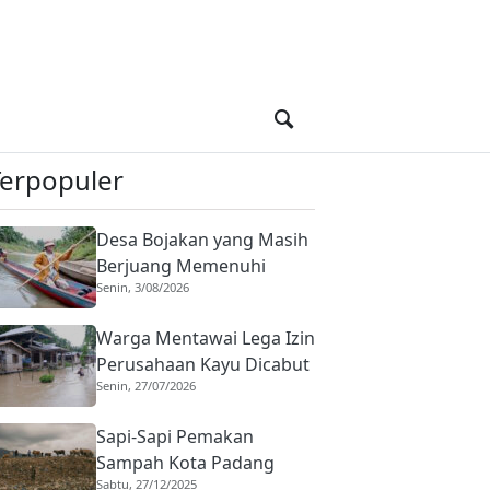
Terpopuler
Desa Bojakan yang Masih
Berjuang Memenuhi
Senin, 3/08/2026
Kebutuhan Dasar
Warga Mentawai Lega Izin
Perusahaan Kayu Dicabut
Senin, 27/07/2026
Sapi-Sapi Pemakan
Sampah Kota Padang
Sabtu, 27/12/2025