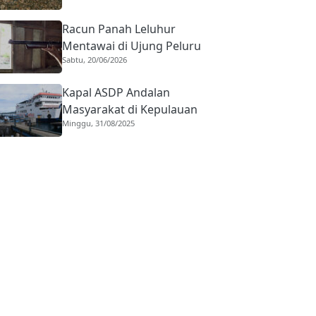
Racun Panah Leluhur
Mentawai di Ujung Peluru
Sabtu, 20/06/2026
Modern
Kapal ASDP Andalan
Masyarakat di Kepulauan
Minggu, 31/08/2025
Mentawai