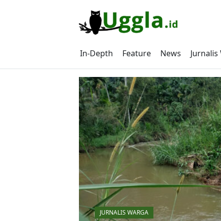
Skip
to
content
In-Depth
Feature
News
Jurnali
JURNALIS WARGA