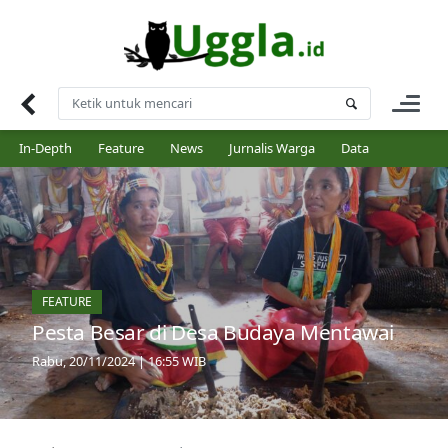
Skip
to
content
In-Depth
Feature
News
Jurnalis Warga
Data
FEATURE
Pesta Besar di Desa Budaya Mentawai
Rabu, 20/11/2024 | 16:55 WIB