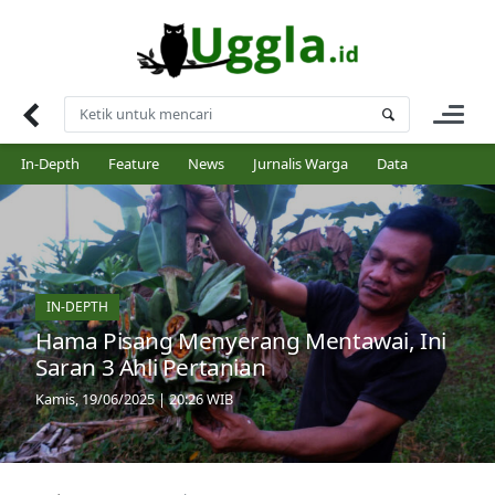
Skip
to
content
In-Depth
Feature
News
Jurnalis Warga
Data
IN-DEPTH
Hama Pisang Menyerang Mentawai, Ini
Saran 3 Ahli Pertanian
Kamis, 19/06/2025 | 20:26 WIB