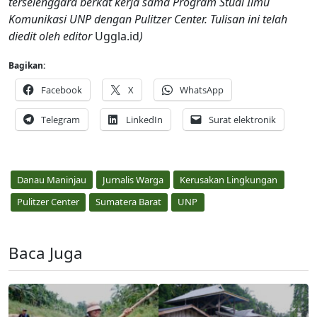
terselenggara berkat kerja sama Program Studi Ilmu
Komunikasi UNP dengan Pulitzer Center. Tulisan ini telah
diedit oleh editor
Uggla.id
)
Bagikan:
Facebook
X
WhatsApp
Telegram
LinkedIn
Surat elektronik
Danau Maninjau
Jurnalis Warga
Kerusakan Lingkungan
Pulitzer Center
Sumatera Barat
UNP
Baca Juga