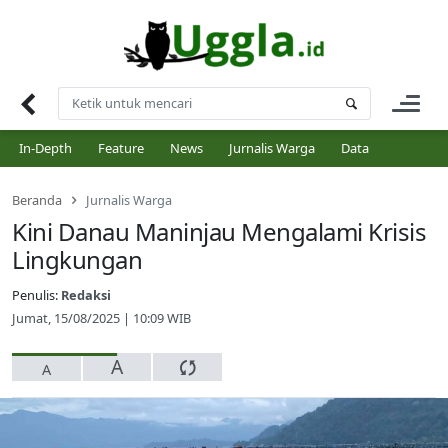
Skip
to
content
In-Depth
Feature
News
Jurnalis Warga
Data
Beranda
Jurnalis Warga
Kini Danau Maninjau Mengalami Krisis
Lingkungan
Penulis:
Redaksi
Jumat, 15/08/2025 | 10:09 WIB
A
A