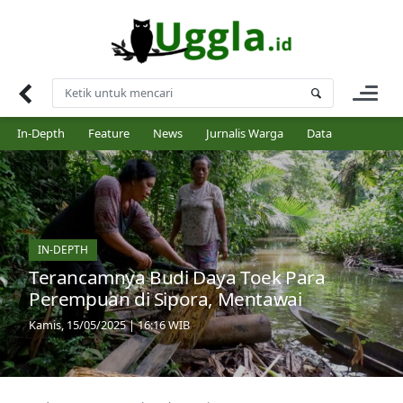
Skip
to
content
In-Depth
Feature
News
Jurnalis Warga
Data
IN-DEPTH
Terancamnya Budi Daya Toek Para
Perempuan di Sipora, Mentawai
Kamis, 15/05/2025 | 16:16 WIB