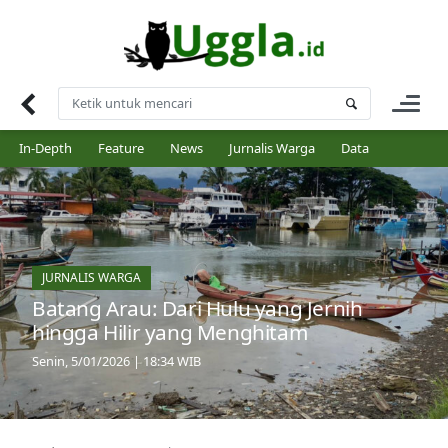
Skip
to
content
In-Depth
Feature
News
Jurnalis Warga
Data
JURNALIS WARGA
Batang Arau: Dari Hulu yang Jernih
hingga Hilir yang Menghitam
Senin, 5/01/2026 | 18:34 WIB