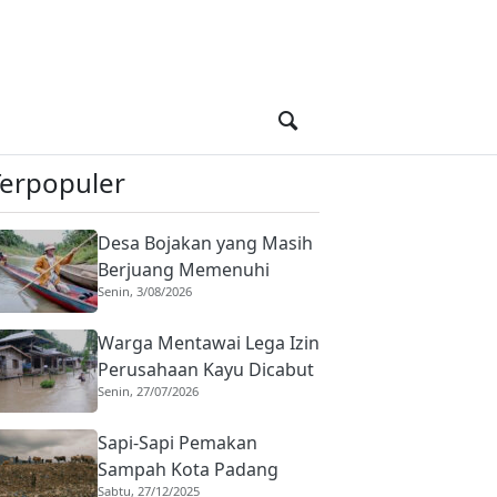
Terpopuler
Desa Bojakan yang Masih
Berjuang Memenuhi
Senin, 3/08/2026
Kebutuhan Dasar
Warga Mentawai Lega Izin
Perusahaan Kayu Dicabut
Senin, 27/07/2026
Sapi-Sapi Pemakan
Sampah Kota Padang
Sabtu, 27/12/2025