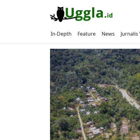
Skip
to
content
In-Depth
Feature
News
Jurnali