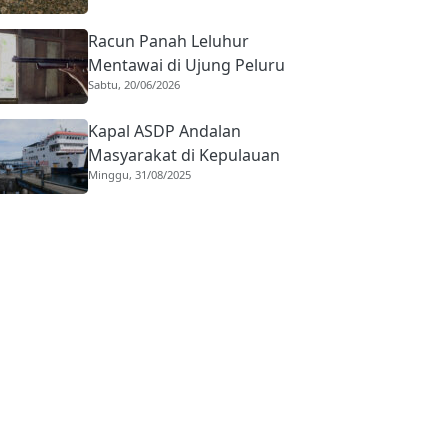
Racun Panah Leluhur
Mentawai di Ujung Peluru
Sabtu, 20/06/2026
Modern
Kapal ASDP Andalan
Masyarakat di Kepulauan
Minggu, 31/08/2025
Mentawai