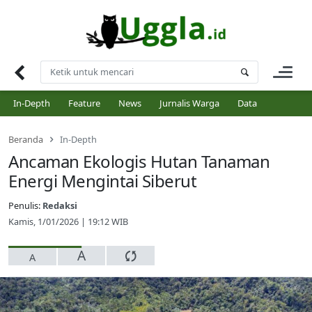
Skip
to
content
In-Depth
Feature
News
Jurnalis Warga
Data
Beranda
In-Depth
Ancaman Ekologis Hutan Tanaman
Energi Mengintai Siberut
Penulis:
Redaksi
Kamis, 1/01/2026 | 19:12 WIB
A
A