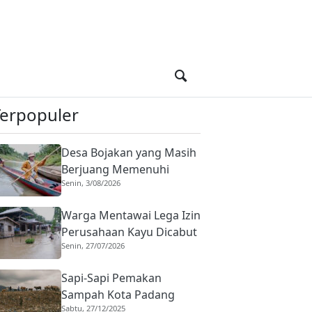
Terpopuler
Desa Bojakan yang Masih
Berjuang Memenuhi
Senin, 3/08/2026
Kebutuhan Dasar
Warga Mentawai Lega Izin
Perusahaan Kayu Dicabut
Senin, 27/07/2026
Sapi-Sapi Pemakan
Sampah Kota Padang
Sabtu, 27/12/2025