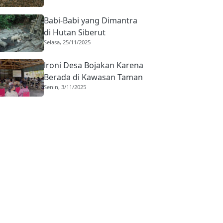
Babi-Babi yang Dimantra
di Hutan Siberut
Selasa, 25/11/2025
lroni Desa Bojakan Karena
Berada di Kawasan Taman
Senin, 3/11/2025
Nasional Siberut