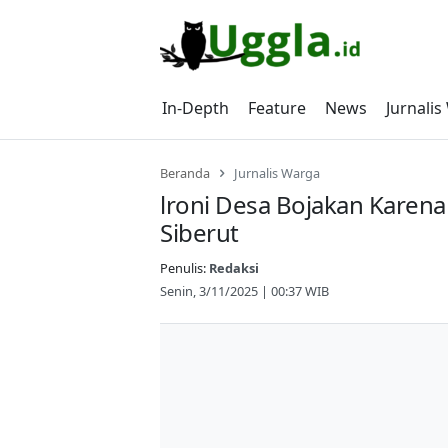
Skip
to
content
In-Depth
Feature
News
Jurnali
Beranda
Jurnalis Warga
lroni Desa Bojakan Karen
Siberut
Penulis:
Redaksi
Senin, 3/11/2025 | 00:37 WIB